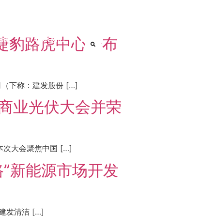
捷豹路虎中心分布
EN
动态
联系我们
下称：建发股份 […]
工商业光伏大会并荣
次大会聚焦中国 […]
路”新能源市场开发
发清洁 […]